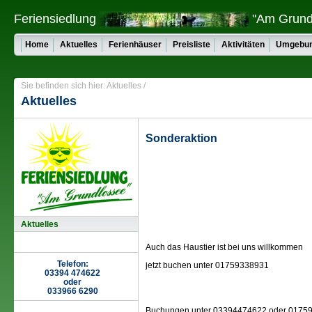
Feriensiedlung
"Am Grund
Home
Aktuelles
Ferienhäuser
Preisliste
Aktivitäten
Umgebu
Sie befinden sich hier: Aktuelles /
Aktuelles
Sonderaktion
Aktuelles
Auch das Haustier ist bei uns willkommen
Telefon:
jetzt buchen unter 01759338931
03394 474622
oder
033966 6290
Buchungen unter 03394474622 oder 01759